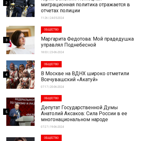
2
миграционная политика отражается в
отчетах полиции
11:26 | 24-05-2024
ОБЩЕСТВО
Маргарита Федотова: Мой прадедушка
3
управлял Поднебесной
18:03 | 23-06-2024
ОБЩЕСТВО
В Москве на ВДНХ широко отметили
4
Всечувашский «Акатуй»
07:17 | 20-06-2024
ОБЩЕСТВО
Депутат Государственной Думы
5
Анатолий Аксаков: Сила России в ее
многонациональном народе
07:27 | 19-06-2024
ОБЩЕСТВО