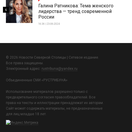
Галина Ратникова: Тема женского
6
лидерства — тренд современной
России
16:36 | 23-06-2024
© 2026 Новости Северной Столицы | Сетевое издание.
Все права защищены.
Электронный адрес:
rustribuna@yandex.ru
Объединенные СМИ «РУСТРИБУНА»
Использование материалов разрешено только с
предварительного согласия правообладателей. Все
права на тексты и иллюстрации принадлежат их авторам.
Сайт может содержать материалы, не предназначенные
для лиц младше 18 лет.