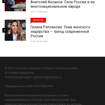
5
Анатолий Аксаков: Сила России в ее
многонациональном народе
07:27 | 19-06-2024
ОБЩЕСТВО
Галина Ратникова: Тема женского
6
лидерства — тренд современной
России
16:36 | 23-06-2024
© 2026 Новости Северной Столицы | Сетевое издание.
Все права защищены.
Электронный адрес:
rustribuna@yandex.ru
Объединенные СМИ «РУСТРИБУНА»
Использование материалов разрешено только с
предварительного согласия правообладателей. Все
права на тексты и иллюстрации принадлежат их авторам.