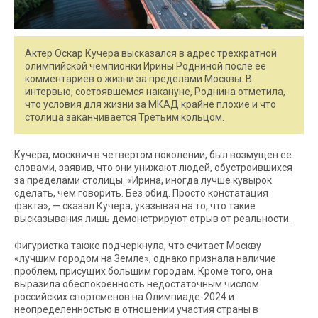
Актер Оскар Кучера высказался в адрес трехкратной
олимпийской чемпионки Ирины Родниной после ее
комментариев о жизни за пределами Москвы. В
интервью, состоявшемся накануне, Роднина отметила,
что условия для жизни за МКАД крайне плохие и что
столица заканчивается Третьим кольцом.
Кучера, москвич в четвертом поколении, был возмущен ее
словами, заявив, что они унижают людей, обустроившихся
за пределами столицы. «Ирина, иногда лучше кувырок
сделать, чем говорить. Без обид. Просто констатация
факта», — сказал Кучера, указывая на то, что такие
высказывания лишь демонстрируют отрыв от реальности.
Фигуристка также подчеркнула, что считает Москву
«лучшим городом на Земле», однако признала наличие
проблем, присущих большим городам. Кроме того, она
выразила обеспокоенность недостаточным числом
российских спортсменов на Олимпиаде-2024 и
неопределенностью в отношении участия страны в