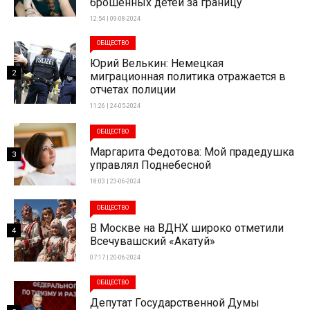
брошенных детей за границу
12:54 | 09-08-2024
ОБЩЕСТВО
Юрий Велькин: Немецкая
2
миграционная политика отражается в
отчетах полиции
11:26 | 24-05-2024
ОБЩЕСТВО
Маргарита Федотова: Мой прадедушка
3
управлял Поднебесной
18:03 | 23-06-2024
ОБЩЕСТВО
В Москве на ВДНХ широко отметили
4
Всечувашский «Акатуй»
07:17 | 20-06-2024
ОБЩЕСТВО
Депутат Государственной Думы