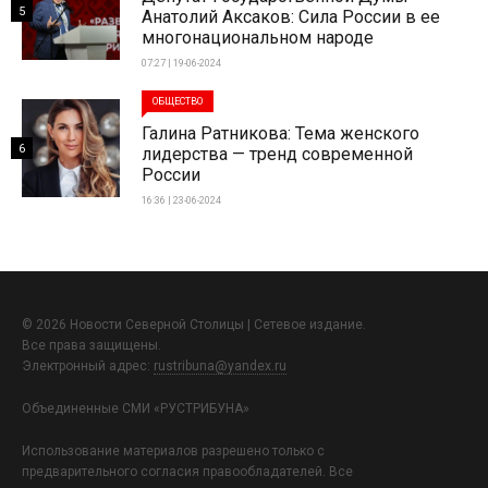
5
Анатолий Аксаков: Сила России в ее
многонациональном народе
07:27 | 19-06-2024
ОБЩЕСТВО
Галина Ратникова: Тема женского
6
лидерства — тренд современной
России
16:36 | 23-06-2024
© 2026 Новости Северной Столицы | Сетевое издание.
Все права защищены.
Электронный адрес:
rustribuna@yandex.ru
Объединенные СМИ «РУСТРИБУНА»
Использование материалов разрешено только с
предварительного согласия правообладателей. Все