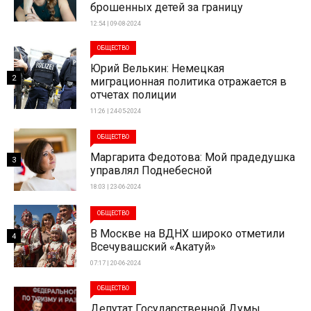
брошенных детей за границу
12:54 | 09-08-2024
ОБЩЕСТВО
Юрий Велькин: Немецкая
2
миграционная политика отражается в
отчетах полиции
11:26 | 24-05-2024
ОБЩЕСТВО
Маргарита Федотова: Мой прадедушка
3
управлял Поднебесной
18:03 | 23-06-2024
ОБЩЕСТВО
В Москве на ВДНХ широко отметили
4
Всечувашский «Акатуй»
07:17 | 20-06-2024
ОБЩЕСТВО
Депутат Государственной Думы