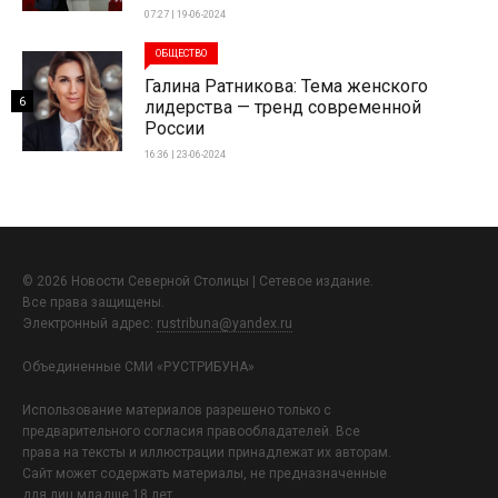
07:27 | 19-06-2024
ОБЩЕСТВО
Галина Ратникова: Тема женского
6
лидерства — тренд современной
России
16:36 | 23-06-2024
© 2026 Новости Северной Столицы | Сетевое издание.
Все права защищены.
Электронный адрес:
rustribuna@yandex.ru
Объединенные СМИ «РУСТРИБУНА»
Использование материалов разрешено только с
предварительного согласия правообладателей. Все
права на тексты и иллюстрации принадлежат их авторам.
Сайт может содержать материалы, не предназначенные
для лиц младше 18 лет.