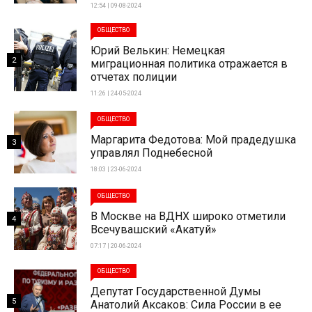
12:54 | 09-08-2024
ОБЩЕСТВО
Юрий Велькин: Немецкая
2
миграционная политика отражается в
отчетах полиции
11:26 | 24-05-2024
ОБЩЕСТВО
Маргарита Федотова: Мой прадедушка
3
управлял Поднебесной
18:03 | 23-06-2024
ОБЩЕСТВО
В Москве на ВДНХ широко отметили
4
Всечувашский «Акатуй»
07:17 | 20-06-2024
ОБЩЕСТВО
Депутат Государственной Думы
5
Анатолий Аксаков: Сила России в ее