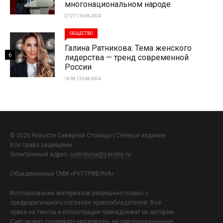
многонациональном народе
07:27 | 19-06-2024
ОБЩЕСТВО
Галина Ратникова: Тема женского
6
лидерства — тренд современной
России
16:36 | 23-06-2024
© 2026 Новости Северной Столицы | Сетевое издание.
Все права защищены.
Электронный адрес:
rustribuna@yandex.ru
Объединенные СМИ «РУСТРИБУНА»
Использование материалов разрешено только с
предварительного согласия правообладателей. Все
права на тексты и иллюстрации принадлежат их авторам.
Сайт может содержать материалы, не предназначенные