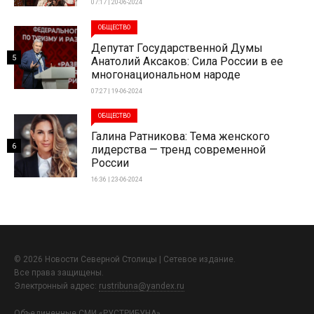
07:17 | 20-06-2024
ОБЩЕСТВО
Депутат Государственной Думы
5
Анатолий Аксаков: Сила России в ее
многонациональном народе
07:27 | 19-06-2024
ОБЩЕСТВО
Галина Ратникова: Тема женского
6
лидерства — тренд современной
России
16:36 | 23-06-2024
© 2026 Новости Северной Столицы | Сетевое издание.
Все права защищены.
Электронный адрес:
rustribuna@yandex.ru
Объединенные СМИ «РУСТРИБУНА»