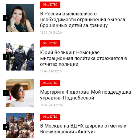
ОБЩЕСТВО
В России высказались о
1
необходимости ограничения вывоза
брошенных детей за границу
12:54 | 09-08-2024
ОБЩЕСТВО
Юрий Велькин: Немецкая
2
миграционная политика отражается в
отчетах полиции
11:26 | 24-05-2024
ОБЩЕСТВО
Маргарита Федотова: Мой прадедушка
3
управлял Поднебесной
18:03 | 23-06-2024
ОБЩЕСТВО
В Москве на ВДНХ широко отметили
4
Всечувашский «Акатуй»