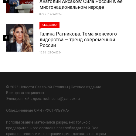
Анатолий Аксаков: Сила России в ее
многонациональном народе
07:27 | 19-06-2024
ОБЩЕСТВО
Галина Ратникова: Тема женского
6
лидерства — тренд современной
России
16:36 | 23-06-2024
© 2026 Новости Северной Столицы | Сетевое издание.
Все права защищены.
Электронный адрес:
rustribuna@yandex.ru
Объединенные СМИ «РУСТРИБУНА»
Использование материалов разрешено только с
предварительного согласия правообладателей. Все
права на тексты и иллюстрации принадлежат их авторам.