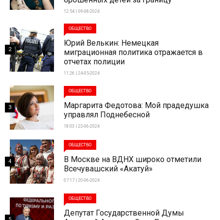
12:54 | 09-08-2024
ОБЩЕСТВО
Юрий Велькин: Немецкая
2
миграционная политика отражается в
отчетах полиции
11:26 | 24-05-2024
ОБЩЕСТВО
Маргарита Федотова: Мой прадедушка
3
управлял Поднебесной
18:03 | 23-06-2024
ОБЩЕСТВО
В Москве на ВДНХ широко отметили
4
Всечувашский «Акатуй»
07:17 | 20-06-2024
ОБЩЕСТВО
Депутат Государственной Думы
5