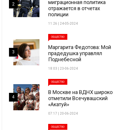
миграционная политика
2
отражается в отчетах
полиции
11:26 | 24-05-2024
ОБЩЕСТВО
Маргарита Федотова: Мой
3
прадедушка управлял
Поднебесной
18:03 | 23-06-2024
ОБЩЕСТВО
В Москве на ВДНХ широко
4
отметили Всечувашский
«Акатуй»
07:17 | 20-06-2024
ОБЩЕСТВО