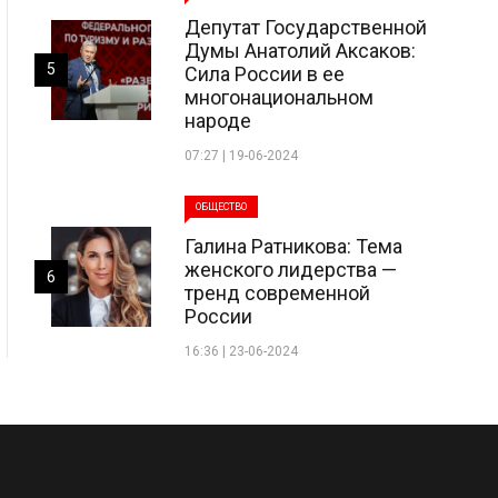
Депутат Государственной
Думы Анатолий Аксаков:
5
Сила России в ее
многонациональном
народе
07:27 | 19-06-2024
ОБЩЕСТВО
Галина Ратникова: Тема
женского лидерства —
6
тренд современной
России
16:36 | 23-06-2024