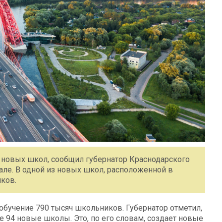
ь новых школ, сообщил губернатор Краснодарского
але. В одной из новых школ, расположенной в
иков.
 обучение 790 тысяч школьников. Губернатор отметил,
е 94 новые школы. Это, по его словам, создает новые