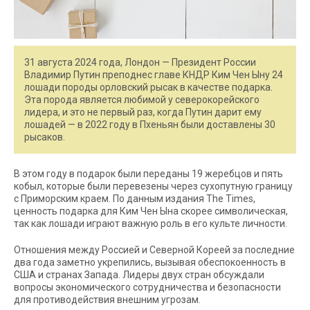
31 августа 2024 года, Лондон — Президент России
Владимир Путин преподнес главе КНДР Ким Чен Ыну 24
лошади породы орловский рысак в качестве подарка.
Эта порода является любимой у северокорейского
лидера, и это не первый раз, когда Путин дарит ему
лошадей — в 2022 году в Пхеньян были доставлены 30
рысаков.
В этом году в подарок были переданы 19 жеребцов и пять
кобыл, которые были перевезены через сухопутную границу
с Приморским краем. По данным издания The Times,
ценность подарка для Ким Чен Ына скорее символическая,
так как лошади играют важную роль в его культе личности.
Отношения между Россией и Северной Кореей за последние
два года заметно укрепились, вызывая обеспокоенность в
США и странах Запада. Лидеры двух стран обсуждали
вопросы экономического сотрудничества и безопасности
для противодействия внешним угрозам.