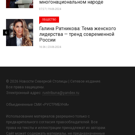
многонациональном народе
07:27 | 19-06-2024
ОБЩЕСТВО
Галина Ратникова: Тема женского
6
лидерства — тренд современной
России
16:36 | 23-06-2024
© 2026 Новости Северной Столицы | Сетевое издание.
Все права защищены.
Электронный адрес:
rustribuna@yandex.ru
Объединенные СМИ «РУСТРИБУНА»
Использование материалов разрешено только с
предварительного согласия правообладателей. Все
права на тексты и иллюстрации принадлежат их авторам.
Сайт может содержать материалы, не предназначенные