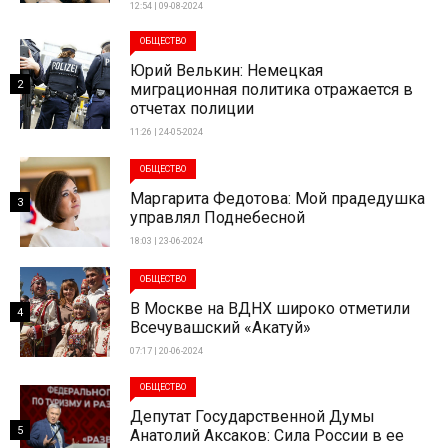
12:54 | 09-08-2024
ОБЩЕСТВО
Юрий Велькин: Немецкая
2
миграционная политика отражается в
отчетах полиции
11:26 | 24-05-2024
ОБЩЕСТВО
Маргарита Федотова: Мой прадедушка
3
управлял Поднебесной
18:03 | 23-06-2024
ОБЩЕСТВО
В Москве на ВДНХ широко отметили
4
Всечувашский «Акатуй»
07:17 | 20-06-2024
ОБЩЕСТВО
Депутат Государственной Думы
5
Анатолий Аксаков: Сила России в ее