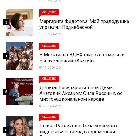
11:26 | 24-05-2024
ОБЩЕСТВО
Маргарита Федотова: Мой прадедушка
3
управлял Поднебесной
18:03 | 23-06-2024
ОБЩЕСТВО
В Москве на ВДНХ широко отметили
4
Всечувашский «Акатуй»
07:17 | 20-06-2024
ОБЩЕСТВО
Депутат Государственной Думы
5
Анатолий Аксаков: Сила России в ее
многонациональном народе
07:27 | 19-06-2024
ОБЩЕСТВО
Галина Ратникова: Тема женского
6
лидерства — тренд современной