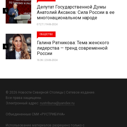
Депутат Государственной Думы
5
Анатолий Аксаков: Сила России в ее
многонациональном народе
07:27 | 19-06-2024
ОБЩЕСТВО
Галина Ратникова: Тема женского
6
лидерства — тренд современной
России
16:36 | 23-06-2024
© 2026 Новости Северной Столицы | Сетевое издание.
Все права защищены.
Электронный адрес:
rustribuna@yandex.ru
Объединенные СМИ «РУСТРИБУНА»
Использование материалов разрешено только с