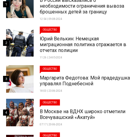
В России высказались о
1
необходимости ограничения вывоза
брошенных детей за границу
12:54 | 09-08-2024
ОБЩЕСТВО
Юрий Велькин: Немецкая
2
миграционная политика отражается в
отчетах полиции
11:26 | 24-05-2024
ОБЩЕСТВО
Маргарита Федотова: Мой прадедушка
3
управлял Поднебесной
18:03 | 23-06-2024
ОБЩЕСТВО
В Москве на ВДНХ широко отметили
4
Всечувашский «Акатуй»
07:17 | 20-06-2024
ОБЩЕСТВО