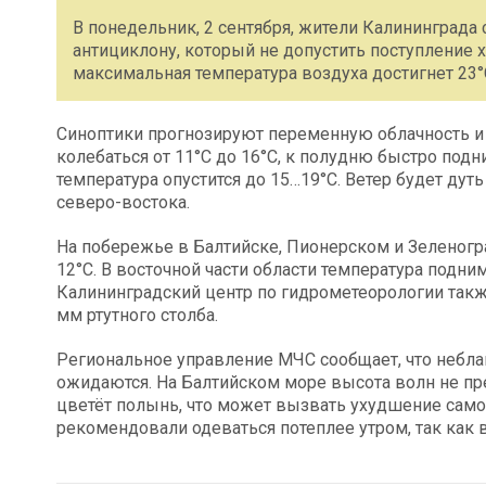
В понедельник, 2 сентября, жители Калининграда 
антициклону, который не допустить поступление 
максимальная температура воздуха достигнет 23°C,
Синоптики прогнозируют переменную облачность и 
колебаться от 11°C до 16°C, к полудню быстро подн
температура опустится до 15…19°C. Ветер будет дут
северо-востока.
На побережье в Балтийске, Пионерском и Зеленогра
12°C. В восточной части области температура подни
Калининградский центр по гидрометеорологии такж
мм ртутного столба.
Региональное управление МЧС сообщает, что небла
ожидаются. На Балтийском море высота волн не прев
цветёт полынь, что может вызвать ухудшение само
рекомендовали одеваться потеплее утром, так как в