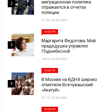
миграционная политика
2
отражается в отчетах
полиции
11:26 | 24-05-2024
ОБЩЕСТВО
Маргарита Федотова: Мой
3
прадедушка управлял
Поднебесной
18:03 | 23-06-2024
ОБЩЕСТВО
В Москве на ВДНХ широко
4
отметили Всечувашский
«Акатуй»
07:17 | 20-06-2024
ОБЩЕСТВО