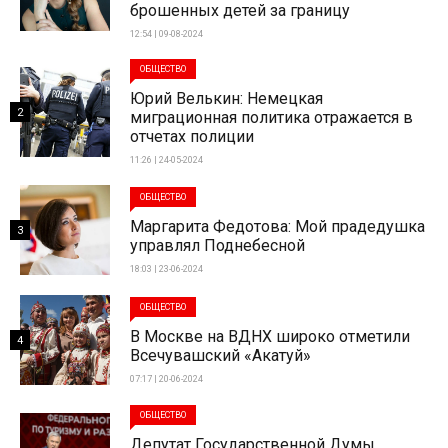
брошенных детей за границу
12:54 | 09-08-2024
ОБЩЕСТВО
Юрий Велькин: Немецкая
2
миграционная политика отражается в
отчетах полиции
11:26 | 24-05-2024
ОБЩЕСТВО
Маргарита Федотова: Мой прадедушка
3
управлял Поднебесной
18:03 | 23-06-2024
ОБЩЕСТВО
В Москве на ВДНХ широко отметили
4
Всечувашский «Акатуй»
07:17 | 20-06-2024
ОБЩЕСТВО
Депутат Государственной Думы