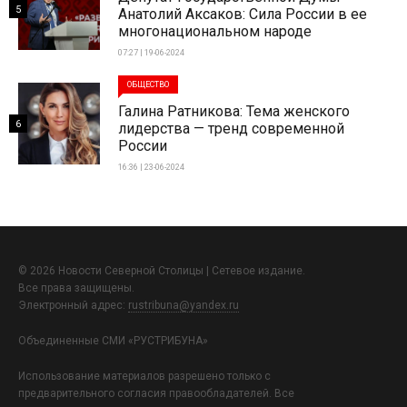
5
Анатолий Аксаков: Сила России в ее
многонациональном народе
07:27 | 19-06-2024
ОБЩЕСТВО
Галина Ратникова: Тема женского
6
лидерства — тренд современной
России
16:36 | 23-06-2024
© 2026 Новости Северной Столицы | Сетевое издание.
Все права защищены.
Электронный адрес:
rustribuna@yandex.ru
Объединенные СМИ «РУСТРИБУНА»
Использование материалов разрешено только с
предварительного согласия правообладателей. Все