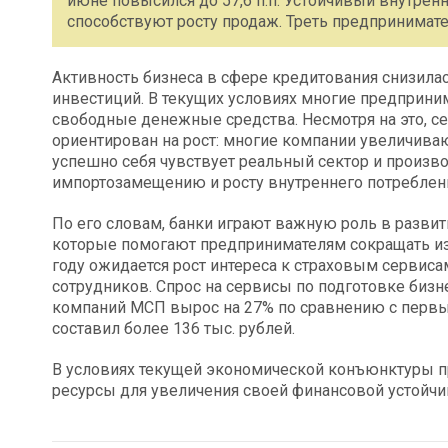
июне повысился до 57,6 п.п. Устойчивый внутрен
способствуют росту продаж. Треть предпринимат
Активность бизнеса в сфере кредитования снизилас
инвестиций. В текущих условиях многие предприн
свободные денежные средства. Несмотря на это, с
ориентирован на рост: многие компании увеличива
успешно себя чувствует реальный сектор и произв
импортозамещению и росту внутреннего потреблени
По его словам, банки играют важную роль в развит
которые помогают предпринимателям сокращать из
году ожидается рост интереса к страховым сервис
сотрудников. Спрос на сервисы по подготовке биз
компаний МСП вырос на 27% по сравнению с первым
составил более 136 тыс. рублей.
В условиях текущей экономической конъюнктуры п
ресурсы для увеличения своей финансовой устойчи