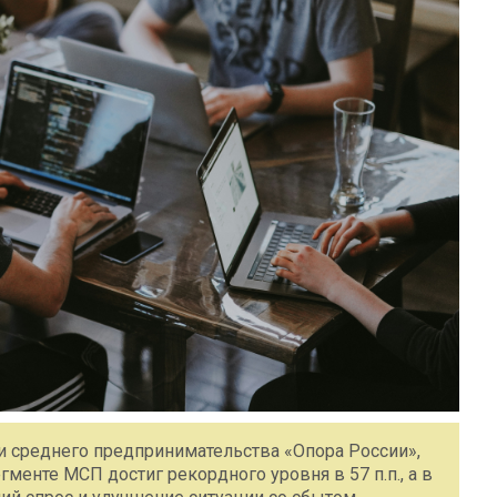
 среднего предпринимательства «Опора России»,
гменте МСП достиг рекордного уровня в 57 п.п., а в