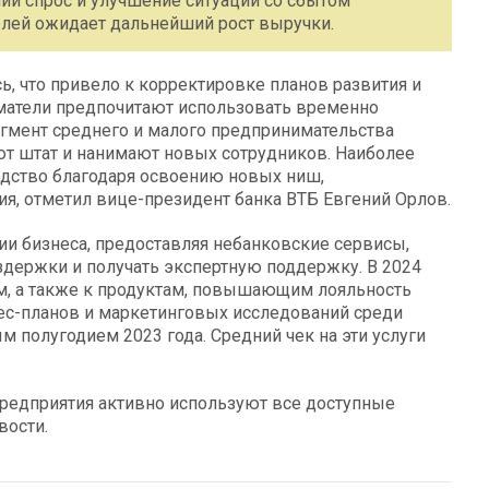
ний спрос и улучшение ситуации со сбытом
елей ожидает дальнейший рост выручки.
ь, что привело к корректировке планов развития и
иматели предпочитают использовать временно
егмент среднего и малого предпринимательства
ют штат и нанимают новых сотрудников. Наиболее
одство благодаря освоению новых ниш,
я, отметил вице-президент банка ВТБ Евгений Орлов.
ии бизнеса, предоставляя небанковские сервисы,
держки и получать экспертную поддержку. В 2024
ам, а также к продуктам, повышающим лояльность
нес-планов и маркетинговых исследований среди
 полугодием 2023 года. Средний чек на эти услуги
редприятия активно используют все доступные
вости.