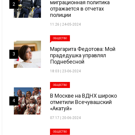
миграционная политика
2
отражается в отчетах
полиции
11:26 | 24-05-2024
ОБЩЕСТВО
Маргарита Федотова: Мой
3
прадедушка управлял
Поднебесной
18:03 | 23-06-2024
ОБЩЕСТВО
В Москве на ВДНХ широко
4
отметили Всечувашский
«Акатуй»
07:17 | 20-06-2024
ОБЩЕСТВО