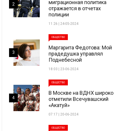
миграционная политика
2
отражается в отчетах
полиции
11:26 | 24-05-2024
ОБЩЕСТВО
Маргарита Федотова: Мой
3
прадедушка управлял
Поднебесной
18:03 | 23-06-2024
ОБЩЕСТВО
В Москве на ВДНХ широко
4
отметили Всечувашский
«Акатуй»
07:17 | 20-06-2024
ОБЩЕСТВО