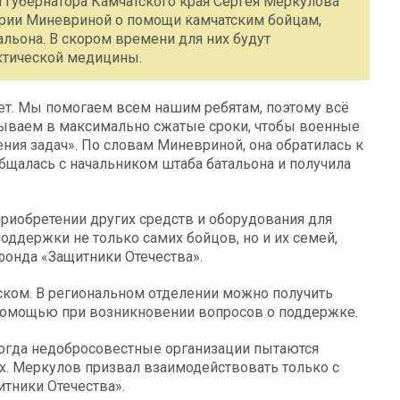
 губернатора Камчатского края Сергея Меркулова
рии Миневриной о помощи камчатским бойцам,
альона. В скором времени для них будут
актической медицины.
ает. Мы помогаем всем нашим ребятам, поэтому всё
тываем в максимально сжатые сроки, чтобы военные
ия задач». По словам Миневриной, она обратилась к
щалась с начальником штаба батальона и получила
риобретении других средств и оборудования для
ддержки не только самих бойцов, но и их семей,
фонда «Защитники Отечества».
ском. В региональном отделении можно получить
помощью при возникновении вопросов о поддержке.
 когда недобросовестные организации пытаются
х. Меркулов призвал взаимодействовать только с
тники Отечества».