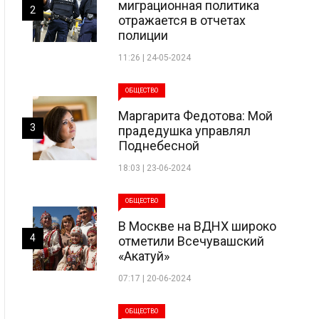
миграционная политика
2
отражается в отчетах
полиции
11:26 | 24-05-2024
ОБЩЕСТВО
Маргарита Федотова: Мой
3
прадедушка управлял
Поднебесной
18:03 | 23-06-2024
ОБЩЕСТВО
В Москве на ВДНХ широко
4
отметили Всечувашский
«Акатуй»
07:17 | 20-06-2024
ОБЩЕСТВО