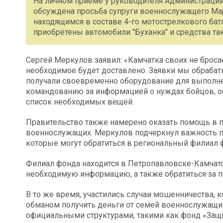
На личном приёме у руководителя Администрации
обсуждена просьба супруги военнослужащего Ма
находящимся в составе 4-го мотострелкового бат
приобретены автомобили "Буханка" и средства т
Сергей Меркулов заявил: «Камчатка своих не брос
необходимое будет доставлено. Заявки мы обраба
получали своевременно оборудование для выполнен
командованию за информацией о нуждах бойцов, об
список необходимых вещей.
Правительство также намерено оказать помощь в п
военнослужащих. Меркулов подчеркнул важность по
которые могут обратиться в региональный филиал 
Филиал фонда находится в Петропавловске-Камчат
необходимую информацию, а также обратиться за 
В то же время, участились случаи мошенничества,
обманом получить деньги от семей военнослужащи
официальными структурами, такими как фонд «Защи