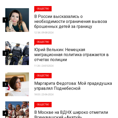
ОБЩЕСТВО
В России высказались о
1
необходимости ограничения вывоза
брошенных детей за границу
12:54 | 09-08-2024
ОБЩЕСТВО
Юрий Велькин: Немецкая
2
миграционная политика отражается в
отчетах полиции
11:26 | 24-05-2024
ОБЩЕСТВО
Маргарита Федотова: Мой прадедушка
3
управлял Поднебесной
18:03 | 23-06-2024
ОБЩЕСТВО
В Москве на ВДНХ широко отметили
4
Всечувашский «Акатуй»