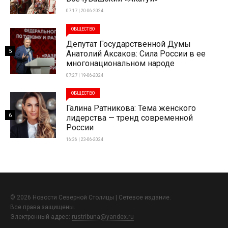
07:17 | 20-06-2024
ОБЩЕСТВО
Депутат Государственной Думы
5
Анатолий Аксаков: Сила России в ее
многонациональном народе
07:27 | 19-06-2024
ОБЩЕСТВО
Галина Ратникова: Тема женского
6
лидерства — тренд современной
России
16:36 | 23-06-2024
© 2026 Новости Северной Столицы | Сетевое издание.
Все права защищены.
Электронный адрес:
rustribuna@yandex.ru