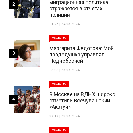
миграционная политика
2
отражается в отчетах
полиции
11:26 | 24-05-2024
ОБЩЕСТВО
Маргарита Федотова: Мой
3
прадедушка управлял
Поднебесной
18:03 | 23-06-2024
ОБЩЕСТВО
В Москве на ВДНХ широко
4
отметили Всечувашский
«Акатуй»
07:17 | 20-06-2024
ОБЩЕСТВО