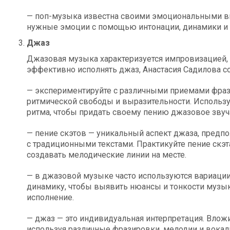
— поп-музыка известна своими эмоциональными вы
нужные эмоции с помощью интонации, динамики и
Джаз
Джазовая музыка характеризуется импровизацией,
эффективно исполнять джаз, Анастасия Садилова с
— экспериментируйте с различными приемами фраз
ритмической свободы и выразительности. Использ
ритма, чтобы придать своему пению джазовое звуч
— пение скэтов — уникальный аспект джаза, пред
с традиционными текстами. Практикуйте пение скэт
создавать мелодические линии на месте.
— в джазовой музыке часто используются вариации 
динамику, чтобы выявить нюансы и тонкости музы
исполнение.
— джаз — это индивидуальная интерпретация. Влож
используя различные фразировки, мелодии и вокал