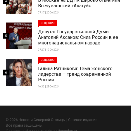
В Москве на ВДНХ широко отметили
4
Всечувашский «Акатуй»
07:17 | 20-06-2024
ОБЩЕСТВО
Депутат Государственной Думы
5
Анатолий Аксаков: Сила России в ее
многонациональном народе
07:27 | 19-06-2024
ОБЩЕСТВО
Галина Ратникова: Тема женского
6
лидерства — тренд современной
России
16:36 | 23-06-2024
© 2026 Новости Северной Столицы | Сетевое издание.
Все права защищены.