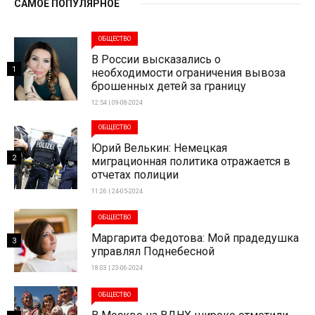
САМОЕ ПОПУЛЯРНОЕ
ОБЩЕСТВО
В России высказались о
1
необходимости ограничения вывоза
брошенных детей за границу
12:54 | 09-08-2024
ОБЩЕСТВО
Юрий Велькин: Немецкая
2
миграционная политика отражается в
отчетах полиции
11:26 | 24-05-2024
ОБЩЕСТВО
Маргарита Федотова: Мой прадедушка
3
управлял Поднебесной
18:03 | 23-06-2024
ОБЩЕСТВО