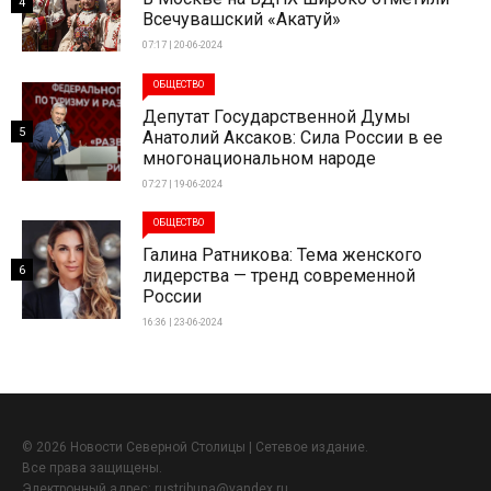
4
Всечувашский «Акатуй»
07:17 | 20-06-2024
ОБЩЕСТВО
Депутат Государственной Думы
5
Анатолий Аксаков: Сила России в ее
многонациональном народе
07:27 | 19-06-2024
ОБЩЕСТВО
Галина Ратникова: Тема женского
6
лидерства — тренд современной
России
16:36 | 23-06-2024
© 2026 Новости Северной Столицы | Сетевое издание.
Все права защищены.
Электронный адрес:
rustribuna@yandex.ru