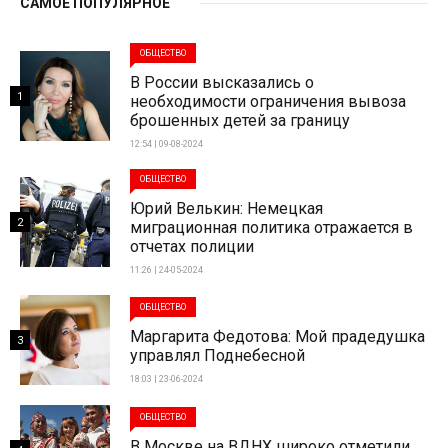
САМОЕ ПОПУЛЯРНОЕ
ОБЩЕСТВО
В России высказались о
1
необходимости ограничения вывоза
брошенных детей за границу
12:54 | 09-08-2024
ОБЩЕСТВО
Юрий Велькин: Немецкая
2
миграционная политика отражается в
отчетах полиции
11:26 | 24-05-2024
ОБЩЕСТВО
Маргарита Федотова: Мой прадедушка
3
управлял Поднебесной
18:03 | 23-06-2024
ОБЩЕСТВО
В Москве на ВДНХ широко отметили