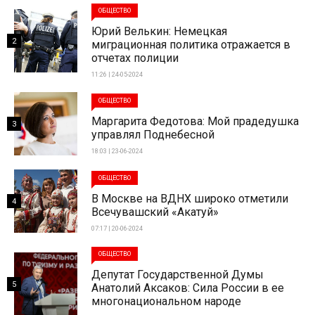
ОБЩЕСТВО
Юрий Велькин: Немецкая
2
миграционная политика отражается в
отчетах полиции
11:26 | 24-05-2024
ОБЩЕСТВО
Маргарита Федотова: Мой прадедушка
3
управлял Поднебесной
18:03 | 23-06-2024
ОБЩЕСТВО
В Москве на ВДНХ широко отметили
4
Всечувашский «Акатуй»
07:17 | 20-06-2024
ОБЩЕСТВО
Депутат Государственной Думы
5
Анатолий Аксаков: Сила России в ее
многонациональном народе