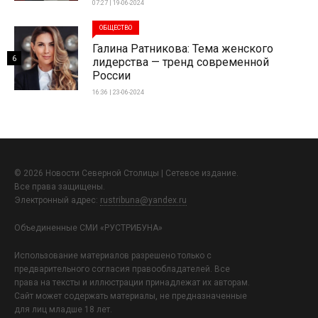
07:27 | 19-06-2024
ОБЩЕСТВО
Галина Ратникова: Тема женского
6
лидерства — тренд современной
России
16:36 | 23-06-2024
© 2026 Новости Северной Столицы | Сетевое издание.
Все права защищены.
Электронный адрес:
rustribuna@yandex.ru
Объединенные СМИ «РУСТРИБУНА»
Использование материалов разрешено только с
предварительного согласия правообладателей. Все
права на тексты и иллюстрации принадлежат их авторам.
Сайт может содержать материалы, не предназначенные
для лиц младше 18 лет.