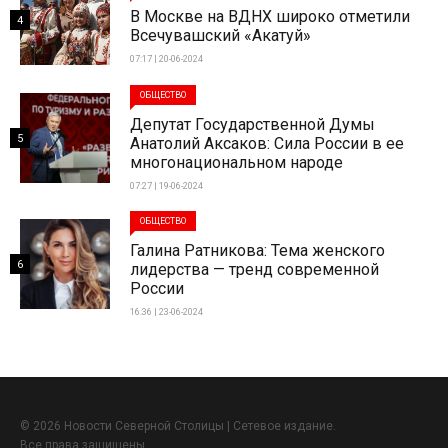
В Москве на ВДНХ широко отметили
4
Всечувашский «Акатуй»
07:17 | 20-06-2024
ОБЩЕСТВО
Депутат Государственной Думы
5
Анатолий Аксаков: Сила России в ее
многонациональном народе
07:27 | 19-06-2024
ОБЩЕСТВО
Галина Ратникова: Тема женского
6
лидерства — тренд современной
России
16:36 | 23-06-2024
© 2026 Новости Северной Столицы | Сетевое издание.
Все права защищены.