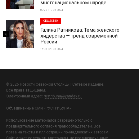
многонациональном народе
07:27 | 19-06-2024
ОБЩЕСТВО
Галина Ратникова: Тема женского
6
лидерства — тренд современной
России
16:36 | 23-06-2024
© 2026 Новости Северной Столицы | Сетевое издание.
Все права защищены.
Электронный адрес:
rustribuna@yandex.ru
Объединенные СМИ «РУСТРИБУНА»
Использование материалов разрешено только с
предварительного согласия правообладателей. Все
права на тексты и иллюстрации принадлежат их авторам.
Сайт может содержать материалы, не предназначенные