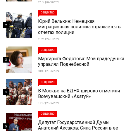
12:54 | 09-08-2024
ОБЩЕСТВО
Юрий Велькин: Немецкая
2
миграционная политика отражается в
отчетах полиции
11:26 | 24-05-2024
ОБЩЕСТВО
Маргарита Федотова: Мой прадедушка
3
управлял Поднебесной
18:03 | 23-06-2024
ОБЩЕСТВО
В Москве на ВДНХ широко отметили
4
Всечувашский «Акатуй»
07:17 | 20-06-2024
ОБЩЕСТВО
Депутат Государственной Думы
5
Анатолий Аксаков: Сила России в ее