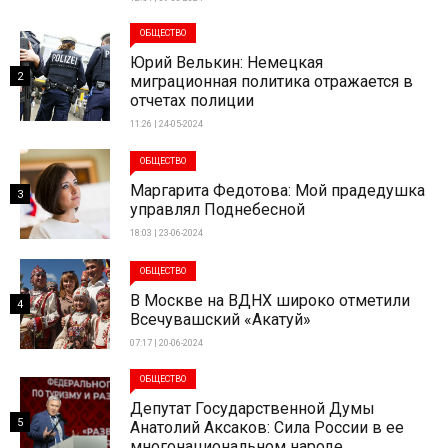
ОБЩЕСТВО
Юрий Велькин: Немецкая
2
миграционная политика отражается в
отчетах полиции
11:26 | 24-05-2024
ОБЩЕСТВО
Маргарита Федотова: Мой прадедушка
3
управлял Поднебесной
18:03 | 23-06-2024
ОБЩЕСТВО
В Москве на ВДНХ широко отметили
4
Всечувашский «Акатуй»
07:17 | 20-06-2024
ОБЩЕСТВО
Депутат Государственной Думы
5
Анатолий Аксаков: Сила России в ее
многонациональном народе