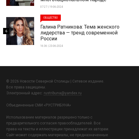
07:27 | 19-06-2024
ОБЩЕСТВО
Галина Ратникова: Тема женского
6
лидерства — тренд современной
России
16:36 | 23-06-2024
© 2026 Новости Северной Столицы | Сетевое издание.
Все права защищены.
Электронный адрес:
rustribuna@yandex.ru
Объединенные СМИ «РУСТРИБУНА»
Использование материалов разрешено только с
предварительного согласия правообладателей. Все
права на тексты и иллюстрации принадлежат их авторам.
Сайт может содержать материалы, не предназначенные