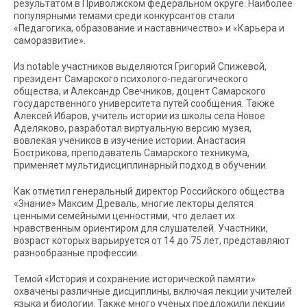
результатом в Приволжском федеральном округе. Наиболее
популярными темами среди конкурсантов стали
«Педагогика, образование и наставничество» и «Карьера и
саморазвитие».
Из notable участников выделяются Григорий Спижевой,
президент Самарского психолого-педагогического
общества, и Александр Свечников, доцент Самарского
государственного университета путей сообщения. Также
Алексей Ибаров, учитель истории из школы села Новое
Аделяково, разработал виртуальную версию музея,
вовлекая учеников в изучение истории. Анастасия
Бострикова, преподаватель Самарского техникума,
применяет мультидисциплинарный подход в обучении.
Как отметил генеральный директор Российского общества
«Знание» Максим Древаль, многие лекторы делятся
ценными семейными ценностями, что делает их
нравственным ориентиром для слушателей. Участники,
возраст которых варьируется от 14 до 75 лет, представляют
разнообразные профессии.
Темой «История и сохранение исторической памяти»
охвачены различные дисциплины, включая лекции учителей
языка и биологии. Также много ученых предложили лекции