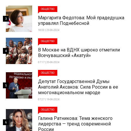
ОБЩЕСТВО
Маргарита Федотова: Мой прадедушка
3
управлял Поднебесной
18:03 | 23-06-2024
ОБЩЕСТВО
В Москве на ВДНХ широко отметили
4
Всечувашский «Акатуй»
07:17 | 20-06-2024
ОБЩЕСТВО
Депутат Государственной Думы
5
Анатолий Аксаков: Сила России в ее
многонациональном народе
07:27 | 19-06-2024
ОБЩЕСТВО
Галина Ратникова: Тема женского
6
лидерства — тренд современной
России