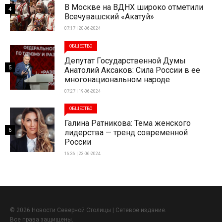
В Москве на ВДНХ широко отметили
4
Всечувашский «Акатуй»
07:17 | 20-06-2024
ОБЩЕСТВО
Депутат Государственной Думы
5
Анатолий Аксаков: Сила России в ее
многонациональном народе
07:27 | 19-06-2024
ОБЩЕСТВО
Галина Ратникова: Тема женского
6
лидерства — тренд современной
России
16:36 | 23-06-2024
© 2026 Новости Северной Столицы | Сетевое издание.
Все права защищены.