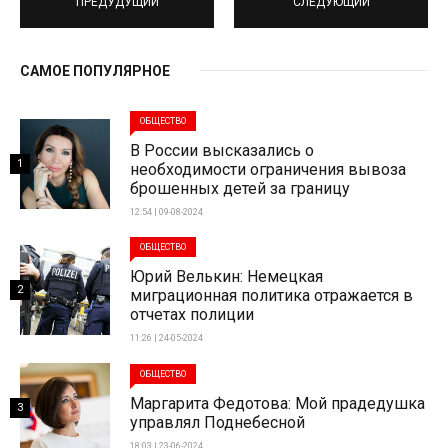
ПРЕДУДУЩИЙ
СЛЕДУЮЩИЙ
САМОЕ ПОПУЛЯРНОЕ
ОБЩЕСТВО
В России высказались о
1
необходимости ограничения вывоза
брошенных детей за границу
12:54 | 09-08-2024
ОБЩЕСТВО
Юрий Велькин: Немецкая
2
миграционная политика отражается в
отчетах полиции
11:26 | 24-05-2024
ОБЩЕСТВО
Маргарита Федотова: Мой прадедушка
3
управлял Поднебесной
18:03 | 23-06-2024