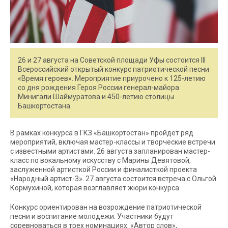
26 и 27 августа на Советской площади Уфы состоится III
Всероссийский открытый конкурс патриотической песни
«Время героев». Мероприятие приурочено к 125-летию
со дня рождения Героя России генерал-майора
Минигали Шаймуратова и 450-летию столицы
Башкортостана.
В рамках конкурса в ГКЗ «Башкортостан» пройдет ряд
мероприятий, включая мастер-классы и творческие встречи
с известными артистами. 26 августа запланирован мастер-
класс по вокальному искусству с Марины Девятовой,
заслуженной артисткой России и финалисткой проекта
«Народный артист-3». 27 августа состоится встреча с Ольгой
Кормухиной, которая возглавляет жюри конкурса.
Конкурс ориентирован на возрождение патриотической
песни и воспитание молодежи. Участники будут
соревноваться в трех номинациях: «Автор слов»,