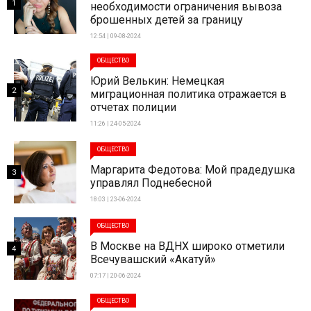
1
необходимости ограничения вывоза
брошенных детей за границу
12:54 | 09-08-2024
ОБЩЕСТВО
Юрий Велькин: Немецкая
2
миграционная политика отражается в
отчетах полиции
11:26 | 24-05-2024
ОБЩЕСТВО
Маргарита Федотова: Мой прадедушка
3
управлял Поднебесной
18:03 | 23-06-2024
ОБЩЕСТВО
В Москве на ВДНХ широко отметили
4
Всечувашский «Акатуй»
07:17 | 20-06-2024
ОБЩЕСТВО