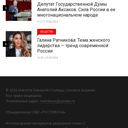
Депутат Государственной Думы
5
Анатолий Аксаков: Сила России в ее
многонациональном народе
07:27 | 19-06-2024
ОБЩЕСТВО
Галина Ратникова: Тема женского
6
лидерства — тренд современной
России
16:36 | 23-06-2024
© 2026 Новости Северной Столицы | Сетевое издание.
Все права защищены.
Электронный адрес:
rustribuna@yandex.ru
Объединенные СМИ «РУСТРИБУНА»
Использование материалов разрешено только с