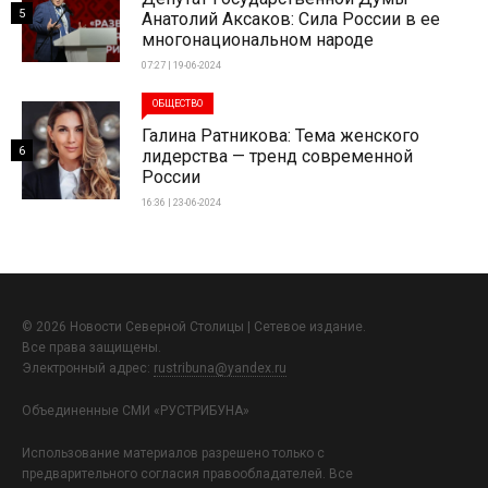
5
Анатолий Аксаков: Сила России в ее
многонациональном народе
07:27 | 19-06-2024
ОБЩЕСТВО
Галина Ратникова: Тема женского
6
лидерства — тренд современной
России
16:36 | 23-06-2024
© 2026 Новости Северной Столицы | Сетевое издание.
Все права защищены.
Электронный адрес:
rustribuna@yandex.ru
Объединенные СМИ «РУСТРИБУНА»
Использование материалов разрешено только с
предварительного согласия правообладателей. Все