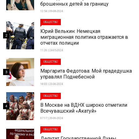
брошенных детей за границу
12:54 | 09-08-2024
ОБЩЕСТВО
Юрий Велькин: Немецкая
2
миграционная политика отражается в
отчетах полиции
11:26 | 24-05-2024
ОБЩЕСТВО
Маргарита Федотова: Мой прадедушка
3
управлял Поднебесной
18:03 | 23-06-2024
ОБЩЕСТВО
В Москве на ВДНХ широко отметили
4
Всечувашский «Акатуй»
07:17 | 20-06-2024
ОБЩЕСТВО
Депутат Государственной Думы