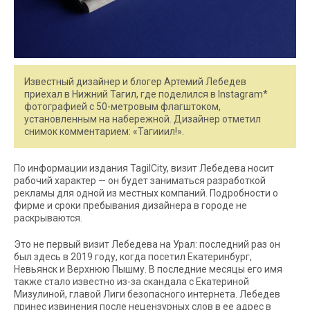
Известный дизайнер и блогер Артемий Лебедев
приехал в Нижний Тагил, где поделился в Instagram*
фотографией с 50-метровым флагштоком,
установленным на набережной. Дизайнер отметил
снимок комментарием: «Тагииил!».
По информации издания TagilCity, визит Лебедева носит
рабочий характер — он будет заниматься разработкой
рекламы для одной из местных компаний. Подробности о
фирме и сроки пребывания дизайнера в городе не
раскрываются.
Это не первый визит Лебедева на Урал: последний раз он
был здесь в 2019 году, когда посетил Екатеринбург,
Невьянск и Верхнюю Пышму. В последние месяцы его имя
также стало известно из-за скандала с Екатериной
Мизулиной, главой Лиги безопасного интернета. Лебедев
принес извинения после нецензурных слов в ее адрес в