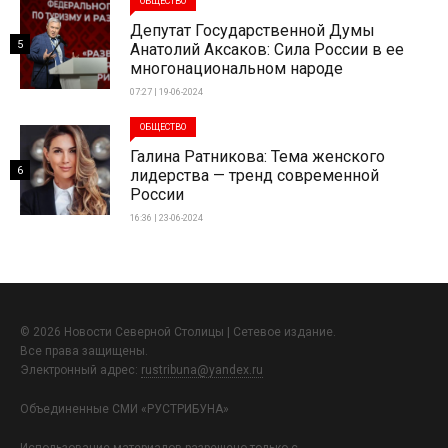
ОБЩЕСТВО
Депутат Государственной Думы
5
Анатолий Аксаков: Сила России в ее
многонациональном народе
07:27 | 19-06-2024
ОБЩЕСТВО
Галина Ратникова: Тема женского
6
лидерства — тренд современной
России
16:36 | 23-06-2024
© 2026 Новости Северной Столицы | Сетевое издание.
Все права защищены.
Электронный адрес:
rustribuna@yandex.ru
Объединенные СМИ «РУСТРИБУНА»