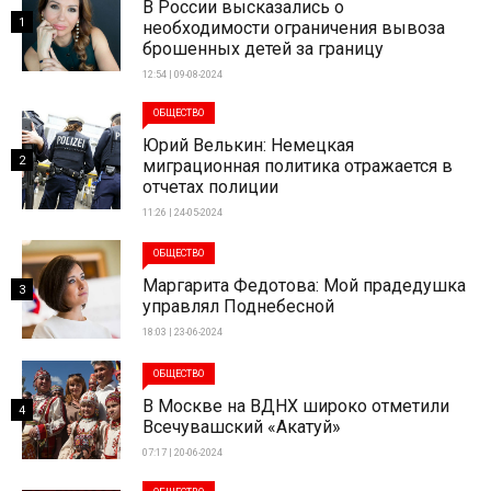
В России высказались о
1
необходимости ограничения вывоза
брошенных детей за границу
12:54 | 09-08-2024
ОБЩЕСТВО
Юрий Велькин: Немецкая
2
миграционная политика отражается в
отчетах полиции
11:26 | 24-05-2024
ОБЩЕСТВО
Маргарита Федотова: Мой прадедушка
3
управлял Поднебесной
18:03 | 23-06-2024
ОБЩЕСТВО
В Москве на ВДНХ широко отметили
4
Всечувашский «Акатуй»
07:17 | 20-06-2024