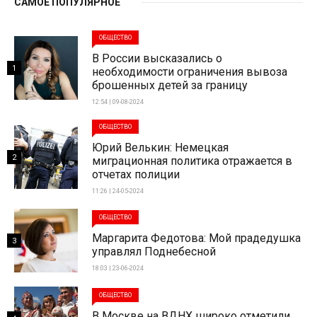
САМОЕ ПОПУЛЯРНОЕ
ОБЩЕСТВО
В России высказались о
1
необходимости ограничения вывоза
брошенных детей за границу
12:54 | 09-08-2024
ОБЩЕСТВО
Юрий Велькин: Немецкая
2
миграционная политика отражается в
отчетах полиции
11:26 | 24-05-2024
ОБЩЕСТВО
Маргарита Федотова: Мой прадедушка
3
управлял Поднебесной
18:03 | 23-06-2024
ОБЩЕСТВО
В Москве на ВДНХ широко отметили