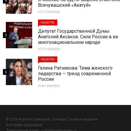
4
Всечувашский «Акатуй»
07:17 | 20-06-2024
ОБЩЕСТВО
Депутат Государственной Думы
5
Анатолий Аксаков: Сила России в ее
многонациональном народе
07:27 | 19-06-2024
ОБЩЕСТВО
Галина Ратникова: Тема женского
6
лидерства — тренд современной
России
16:36 | 23-06-2024
© 2026 Новости Северной Столицы | Сетевое издание.
Все права защищены.
Электронный адрес:
rustribuna@yandex.ru