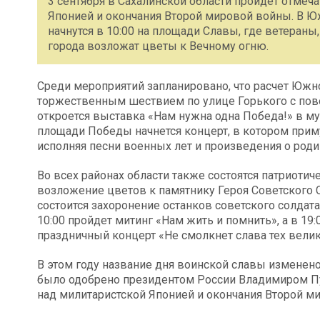
3 сентября в Сахалинской области пройдет отме
Японией и окончания Второй мировой войны. В 
начнутся в 10:00 на площади Славы, где ветераны
города возложат цветы к Вечному огню.
Среди мероприятий запланировано, что расчет Южн
торжественным шествием по улице Горького с пово
откроется выставка «Нам нужна одна Победа!» в м
площади Победы начнется концерт, в котором прим
исполняя песни военных лет и произведения о роди
Во всех районах области также состоятся патриотич
возложение цветов к памятнику Героя Советского 
состоится захоронение останков советского солдата
10:00 пройдет митинг «Нам жить и помнить», а в 19
праздничный концерт «Не смолкнет слава тех велик
В этом году название дня воинской славы изменено
было одобрено президентом России Владимиром П
над милитаристской Японией и окончания Второй ми