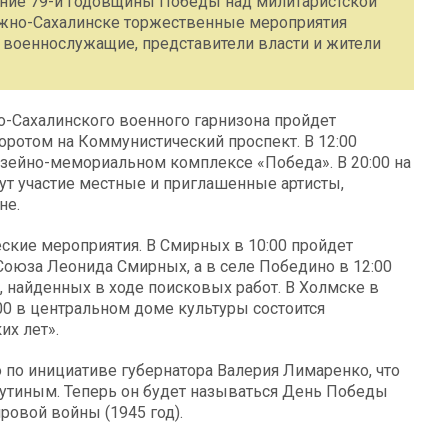
чание 79-й годовщины Победы над милитаристской
Южно-Сахалинске торжественные мероприятия
, военнослужащие, представители власти и жители
о-Сахалинского военного гарнизона пройдет
ротом на Коммунистический проспект. В 12:00
узейно-мемориальном комплексе «Победа». В 20:00 на
ут участие местные и приглашенные артисты,
не.
еские мероприятия. В Смирных в 10:00 пройдет
Союза Леонида Смирных, а в селе Победино в 12:00
, найденных в ходе поисковых работ. В Холмске в
:00 в центральном доме культуры состоится
их лет».
 по инициативе губернатора Валерия Лимаренко, что
утиным. Теперь он будет называться День Победы
ровой войны (1945 год).