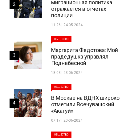
миграционная политика
2
отражается в отчетах
полиции
11:26 | 24-05-2024
ОБЩЕСТВО
Маргарита Федотова: Мой
3
прадедушка управлял
Поднебесной
18:03 | 23-06-2024
ОБЩЕСТВО
В Москве на ВДНХ широко
4
отметили Всечувашский
«Акатуй»
07:17 | 20-06-2024
ОБЩЕСТВО