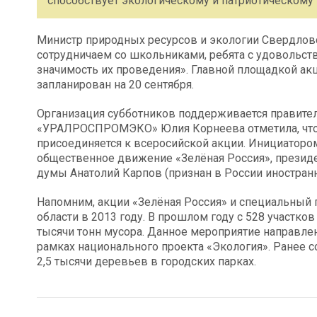
способствует экологическому и патриотическому
Министр природных ресурсов и экологии Свердлов
сотрудничаем со школьниками, ребята с удовольст
значимость их проведения». Главной площадкой акц
запланирован на 20 сентября.
Организация субботников поддерживается правите
«УРАЛРОСПРОМЭКО» Юлия Корнеева отметила, что эт
присоединяется к всеросийской акции. Инициаторо
общественное движение «Зелёная Россия», президе
думы Анатолий Карпов (признан в России иностран
Напомним, акции «Зелёная Россия» и специальный
области в 2013 году. В прошлом году с 528 участко
тысячи тонн мусора. Данное мероприятие направле
рамках национального проекта «Экология». Ранее 
2,5 тысячи деревьев в городских парках.