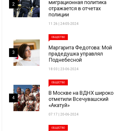
миграционная политика
2
отражается в отчетах
полиции
11:26 | 24-05-2024
ОБЩЕСТВО
Маргарита Федотова: Мой
3
прадедушка управлял
Поднебесной
18:03 | 23-06-2024
ОБЩЕСТВО
В Москве на ВДНХ широко
4
отметили Всечувашский
«Акатуй»
07:17 | 20-06-2024
ОБЩЕСТВО