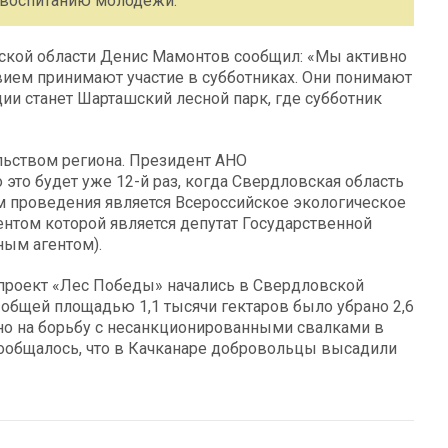
 воспитанию молодежи.
ской области Денис Мамонтов сообщил: «Мы активно
вием принимают участие в субботниках. Они понимают
ии станет Шарташский лесной парк, где субботник
льством региона. Президент АНО
о будет уже 12-й раз, когда Свердловская область
м проведения является Всероссийское экологическое
нтом которой является депутат Государственной
ным агентом).
 проект «Лес Победы» начались в Свердловской
в общей площадью 1,1 тысячи гектаров было убрано 2,6
но на борьбу с несанкционированными свалками в
сообщалось, что в Качканаре добровольцы высадили