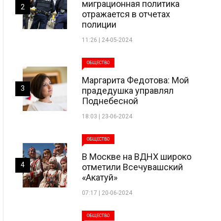
миграционная политика
2
отражается в отчетах
полиции
11:26 | 24-05-2024
ОБЩЕСТВО
Маргарита Федотова: Мой
3
прадедушка управлял
Поднебесной
18:03 | 23-06-2024
ОБЩЕСТВО
В Москве на ВДНХ широко
4
отметили Всечувашский
«Акатуй»
07:17 | 20-06-2024
ОБЩЕСТВО