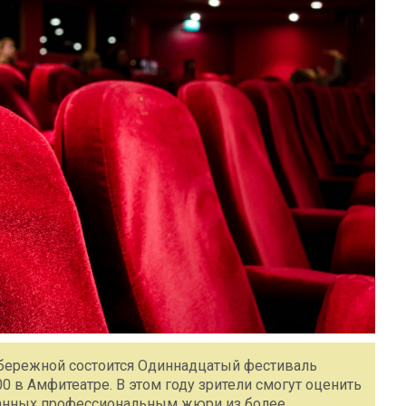
 набережной состоится Одиннадцатый фестиваль
00 в Амфитеатре. В этом году зрители смогут оценить
анных профессиональным жюри из более