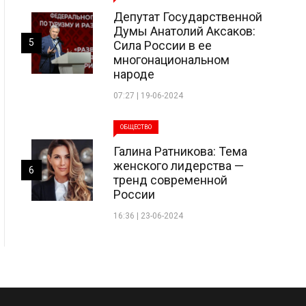
Депутат Государственной
Думы Анатолий Аксаков:
5
Сила России в ее
многонациональном
народе
07:27 | 19-06-2024
ОБЩЕСТВО
Галина Ратникова: Тема
женского лидерства —
6
тренд современной
России
16:36 | 23-06-2024