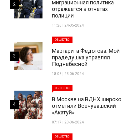
миграционная политика
2
отражается в отчетах
полиции
11:26 | 24-05-2024
ОБЩЕСТВО
Маргарита Федотова: Мой
3
прадедушка управлял
Поднебесной
18:03 | 23-06-2024
ОБЩЕСТВО
В Москве на ВДНХ широко
4
отметили Всечувашский
«Акатуй»
07:17 | 20-06-2024
ОБЩЕСТВО