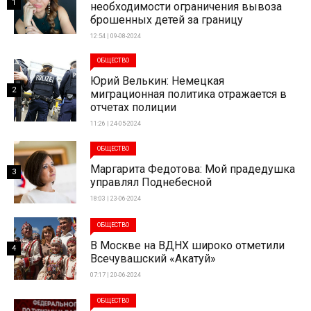
1
необходимости ограничения вывоза
брошенных детей за границу
12:54 | 09-08-2024
ОБЩЕСТВО
Юрий Велькин: Немецкая
2
миграционная политика отражается в
отчетах полиции
11:26 | 24-05-2024
ОБЩЕСТВО
Маргарита Федотова: Мой прадедушка
3
управлял Поднебесной
18:03 | 23-06-2024
ОБЩЕСТВО
В Москве на ВДНХ широко отметили
4
Всечувашский «Акатуй»
07:17 | 20-06-2024
ОБЩЕСТВО