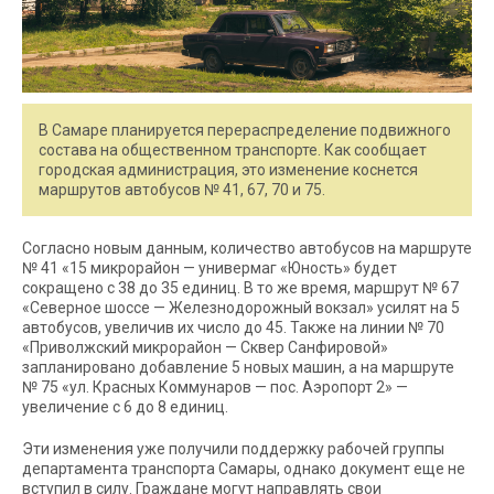
В Самаре планируется перераспределение подвижного
состава на общественном транспорте. Как сообщает
городская администрация, это изменение коснется
маршрутов автобусов № 41, 67, 70 и 75.
Согласно новым данным, количество автобусов на маршруте
№ 41 «15 микрорайон — универмаг «Юность» будет
сокращено с 38 до 35 единиц. В то же время, маршрут № 67
«Северное шоссе — Железнодорожный вокзал» усилят на 5
автобусов, увеличив их число до 45. Также на линии № 70
«Приволжский микрорайон — Сквер Санфировой»
запланировано добавление 5 новых машин, а на маршруте
№ 75 «ул. Красных Коммунаров — пос. Аэропорт 2» —
увеличение с 6 до 8 единиц.
Эти изменения уже получили поддержку рабочей группы
департамента транспорта Самары, однако документ еще не
вступил в силу. Граждане могут направлять свои