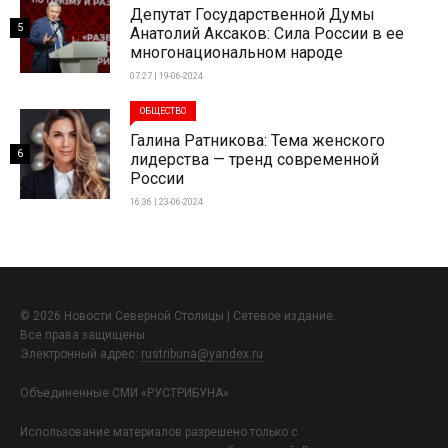
Депутат Государственной Думы
5
Анатолий Аксаков: Сила России в ее
многонациональном народе
07:27 | 19-06-2024
ОБЩЕСТВО
Галина Ратникова: Тема женского
6
лидерства — тренд современной
России
16:36 | 23-06-2024
© 2026 Новости Северной Столицы | Сетевое издание.
Все права защищены.
Электронный адрес:
rustribuna@yandex.ru
Объединенные СМИ «РУСТРИБУНА»
Использование материалов разрешено только с