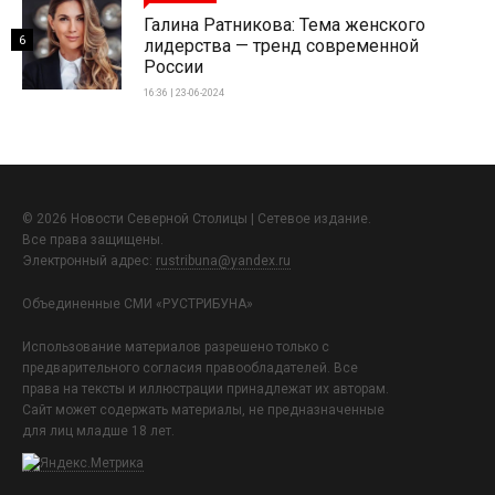
Галина Ратникова: Тема женского
6
лидерства — тренд современной
России
16:36 | 23-06-2024
© 2026 Новости Северной Столицы | Сетевое издание.
Все права защищены.
Электронный адрес:
rustribuna@yandex.ru
Объединенные СМИ «РУСТРИБУНА»
Использование материалов разрешено только с
предварительного согласия правообладателей. Все
права на тексты и иллюстрации принадлежат их авторам.
Сайт может содержать материалы, не предназначенные
для лиц младше 18 лет.