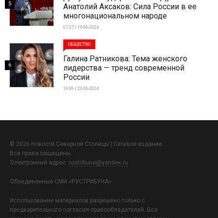
5
Анатолий Аксаков: Сила России в ее
многонациональном народе
07:27 | 19-06-2024
ОБЩЕСТВО
Галина Ратникова: Тема женского
6
лидерства — тренд современной
России
16:36 | 23-06-2024
© 2026 Новости Северной Столицы | Сетевое издание.
Все права защищены.
Электронный адрес:
rustribuna@yandex.ru
Объединенные СМИ «РУСТРИБУНА»
Использование материалов разрешено только с
предварительного согласия правообладателей. Все