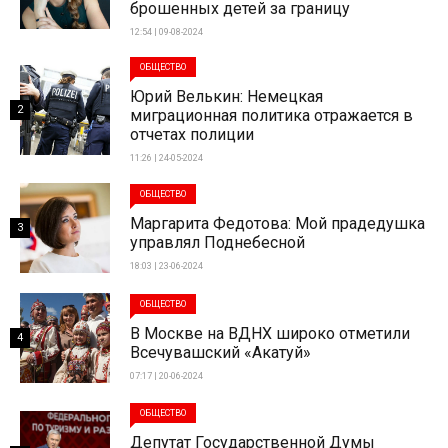
брошенных детей за границу
12:54 | 09-08-2024
ОБЩЕСТВО
Юрий Велькин: Немецкая
2
миграционная политика отражается в
отчетах полиции
11:26 | 24-05-2024
ОБЩЕСТВО
Маргарита Федотова: Мой прадедушка
3
управлял Поднебесной
18:03 | 23-06-2024
ОБЩЕСТВО
В Москве на ВДНХ широко отметили
4
Всечувашский «Акатуй»
07:17 | 20-06-2024
ОБЩЕСТВО
Депутат Государственной Думы