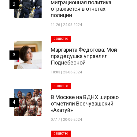
миграционная политика
2
отражается в отчетах
полиции
11:26 | 24-05-2024
ОБЩЕСТВО
Маргарита Федотова: Мой
3
прадедушка управлял
Поднебесной
18:03 | 23-06-2024
ОБЩЕСТВО
В Москве на ВДНХ широко
4
отметили Всечувашский
«Акатуй»
07:17 | 20-06-2024
ОБЩЕСТВО