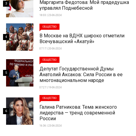
Маргарита Федотова: Мой прадедушка
3
управлял Поднебесной
18:03 | 23-06-2024
ОБЩЕСТВО
В Москве на ВДНХ широко отметили
4
Всечувашский «Акатуй»
07:17 | 20-06-2024
ОБЩЕСТВО
Депутат Государственной Думы
5
Анатолий Аксаков: Сила России в ее
многонациональном народе
07:27 | 19-06-2024
ОБЩЕСТВО
Галина Ратникова: Тема женского
6
лидерства — тренд современной
России
16:36 | 23-06-2024