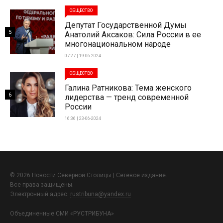
ОБЩЕСТВО
Депутат Государственной Думы
5
Анатолий Аксаков: Сила России в ее
многонациональном народе
07:27 | 19-06-2024
ОБЩЕСТВО
Галина Ратникова: Тема женского
6
лидерства — тренд современной
России
16:36 | 23-06-2024
© 2026 Новости Северной Столицы | Сетевое издание.
Все права защищены.
Электронный адрес:
rustribuna@yandex.ru
Объединенные СМИ «РУСТРИБУНА»