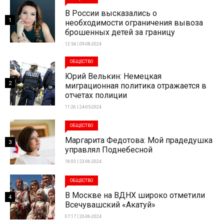
В России высказались о
1
необходимости ограничения вывоза
брошенных детей за границу
12:54 | 09-08-2024
ОБЩЕСТВО
Юрий Велькин: Немецкая
2
миграционная политика отражается в
отчетах полиции
11:26 | 24-05-2024
ОБЩЕСТВО
Маргарита Федотова: Мой прадедушка
3
управлял Поднебесной
18:03 | 23-06-2024
ОБЩЕСТВО
В Москве на ВДНХ широко отметили
4
Всечувашский «Акатуй»
07:17 | 20-06-2024