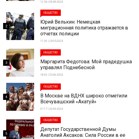
12:54 | 09-08-2024
ОБЩЕСТВО
Юрий Велькин: Немецкая
2
миграционная политика отражается в
отчетах полиции
11:26 | 24-05-2024
ОБЩЕСТВО
Маргарита Федотова: Мой прадедушка
3
управлял Поднебесной
18:03 | 23-06-2024
ОБЩЕСТВО
В Москве на ВДНХ широко отметили
4
Всечувашский «Акатуй»
07:17 | 20-06-2024
ОБЩЕСТВО
Депутат Государственной Думы
5
Анатолий Аксаков: Сила России в ее