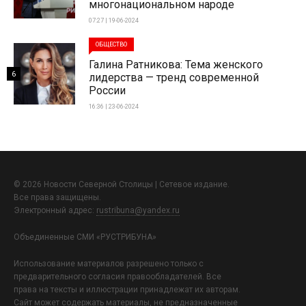
многонациональном народе
07:27 | 19-06-2024
ОБЩЕСТВО
Галина Ратникова: Тема женского
6
лидерства — тренд современной
России
16:36 | 23-06-2024
© 2026 Новости Северной Столицы | Сетевое издание.
Все права защищены.
Электронный адрес:
rustribuna@yandex.ru
Объединенные СМИ «РУСТРИБУНА»
Использование материалов разрешено только с
предварительного согласия правообладателей. Все
права на тексты и иллюстрации принадлежат их авторам.
Сайт может содержать материалы, не предназначенные