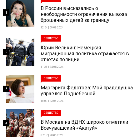
В России высказались о
1
необходимости ограничения вывоза
брошенных детей за границу
12:54 | 09-08-2024
ОБЩЕСТВО
Юрий Велькин: Немецкая
2
миграционная политика отражается в
отчетах полиции
11:26 | 24-05-2024
ОБЩЕСТВО
Маргарита Федотова: Мой прадедушка
3
управлял Поднебесной
18:03 | 23-06-2024
ОБЩЕСТВО
В Москве на ВДНХ широко отметили
4
Всечувашский «Акатуй»
07:17 | 20-06-2024