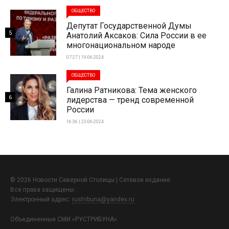
ОБЩЕСТВО
Депутат Государственной Думы
5
Анатолий Аксаков: Сила России в ее
многонациональном народе
07:27 | 19-06-2024
ОБЩЕСТВО
Галина Ратникова: Тема женского
6
лидерства — тренд современной
России
16:36 | 23-06-2024
© 2026 Новости Северной Столицы | Сетевое издание.
Все права защищены.
Электронный адрес:
rustribuna@yandex.ru
Объединенные СМИ «РУСТРИБУНА»