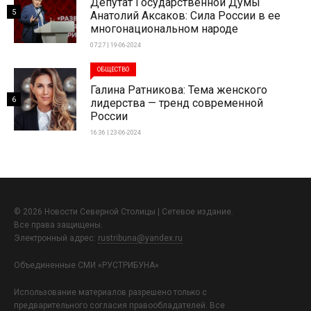
Депутат Государственной Думы
5
Анатолий Аксаков: Сила России в ее
многонациональном народе
07:27 | 19-06-2024
ОБЩЕСТВО
Галина Ратникова: Тема женского
6
лидерства — тренд современной
России
16:36 | 23-06-2024
© 2026 Новости Северной Столицы | Сетевое издание.
Все права защищены.
Электронный адрес:
rustribuna@yandex.ru
Объединенные СМИ «РУСТРИБУНА»
Использование материалов разрешено только с
предварительного согласия правообладателей. Все