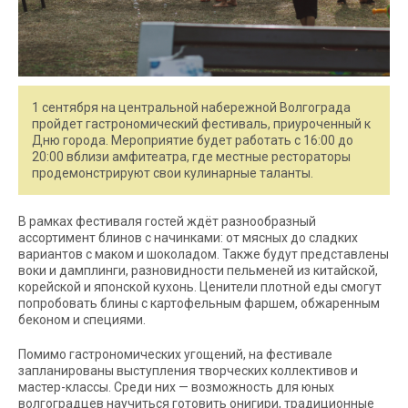
1 сентября на центральной набережной Волгограда
пройдет гастрономический фестиваль, приуроченный к
Дню города. Мероприятие будет работать с 16:00 до
20:00 вблизи амфитеатра, где местные рестораторы
продемонстрируют свои кулинарные таланты.
В рамках фестиваля гостей ждёт разнообразный
ассортимент блинов с начинками: от мясных до сладких
вариантов с маком и шоколадом. Также будут представлены
воки и дамплинги, разновидности пельменей из китайской,
корейской и японской кухонь. Ценители плотной еды смогут
попробовать блины с картофельным фаршем, обжаренным
беконом и специями.
Помимо гастрономических угощений, на фестивале
запланированы выступления творческих коллективов и
мастер-классы. Среди них — возможность для юных
волгоградцев научиться готовить онигири, традиционные