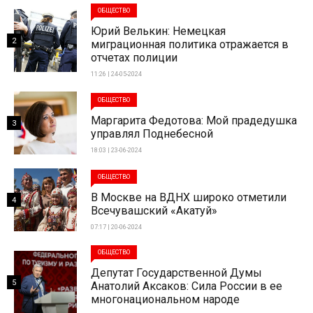
ОБЩЕСТВО
Юрий Велькин: Немецкая
2
миграционная политика отражается в
отчетах полиции
11:26 | 24-05-2024
ОБЩЕСТВО
Маргарита Федотова: Мой прадедушка
3
управлял Поднебесной
18:03 | 23-06-2024
ОБЩЕСТВО
В Москве на ВДНХ широко отметили
4
Всечувашский «Акатуй»
07:17 | 20-06-2024
ОБЩЕСТВО
Депутат Государственной Думы
5
Анатолий Аксаков: Сила России в ее
многонациональном народе