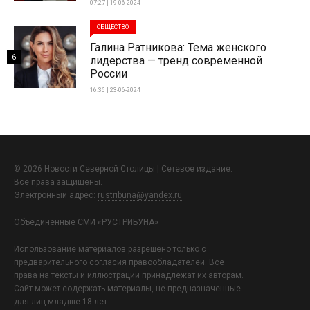
07:27 | 19-06-2024
ОБЩЕСТВО
Галина Ратникова: Тема женского
6
лидерства — тренд современной
России
16:36 | 23-06-2024
© 2026 Новости Северной Столицы | Сетевое издание.
Все права защищены.
Электронный адрес:
rustribuna@yandex.ru
Объединенные СМИ «РУСТРИБУНА»
Использование материалов разрешено только с
предварительного согласия правообладателей. Все
права на тексты и иллюстрации принадлежат их авторам.
Сайт может содержать материалы, не предназначенные
для лиц младше 18 лет.