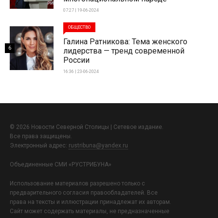
07:27 | 19-06-2024
ОБЩЕСТВО
Галина Ратникова: Тема женского
6
лидерства — тренд современной
России
16:36 | 23-06-2024
© 2026 Новости Северной Столицы | Сетевое издание.
Все права защищены.
Электронный адрес:
rustribuna@yandex.ru
Объединенные СМИ «РУСТРИБУНА»
Использование материалов разрешено только с
предварительного согласия правообладателей. Все
права на тексты и иллюстрации принадлежат их авторам.
Сайт может содержать материалы, не предназначенные