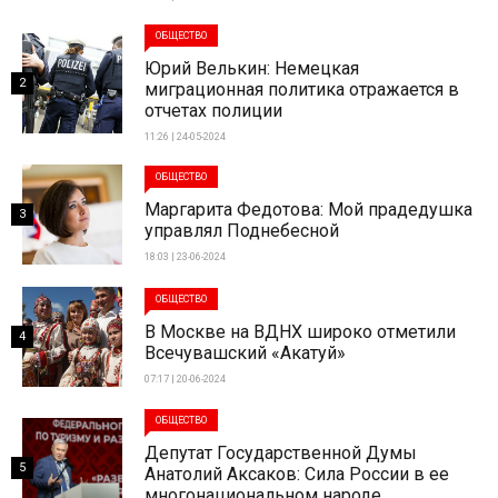
ОБЩЕСТВО
Юрий Велькин: Немецкая
2
миграционная политика отражается в
отчетах полиции
11:26 | 24-05-2024
ОБЩЕСТВО
Маргарита Федотова: Мой прадедушка
3
управлял Поднебесной
18:03 | 23-06-2024
ОБЩЕСТВО
В Москве на ВДНХ широко отметили
4
Всечувашский «Акатуй»
07:17 | 20-06-2024
ОБЩЕСТВО
Депутат Государственной Думы
5
Анатолий Аксаков: Сила России в ее
многонациональном народе