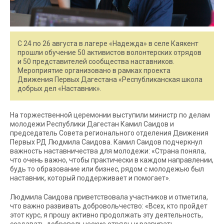
С 24 по 26 августа в лагере «Надежда» в селе Каякент
прошли обучение 50 активистов волонтерских отрядов
и 50 представителей сообщества наставников.
Мероприятие организовано в рамках проекта
Движения Первых Дагестана «Республиканская школа
добрых дел «Наставник».
На торжественной церемонии выступили министр по делам
молодежи Республики Дагестан Камил Саидов и
председатель Совета регионального отделения Движения
Первых РД Людмила Саидова. Камил Саидов подчеркнул
важность наставничества для молодежи: «Страна поняла,
что очень важно, чтобы практически в каждом направлении,
будь то образование или бизнес, рядом с молодежью был
наставник, который поддерживает и помогает».
Людмила Саидова приветствовала участников и отметила,
что важно развивать добровольчество: «Всех, кто пройдет
этот курс, я прошу активно продолжать эту деятельность,
создавать добровольческие отряды и развивать