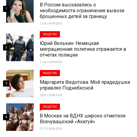
В России высказались о
1
необходимости ограничения вывоза
брошенных детей за границу
12:54 | 09-08-2024
ОБЩЕСТВО
Юрий Велькин: Немецкая
2
миграционная политика отражается в
отчетах полиции
11:26 | 24-05-2024
ОБЩЕСТВО
Маргарита Федотова: Мой прадедушка
3
управлял Поднебесной
18:03 | 23-06-2024
ОБЩЕСТВО
В Москве на ВДНХ широко отметили
4
Всечувашский «Акатуй»
07:17 | 20-06-2024