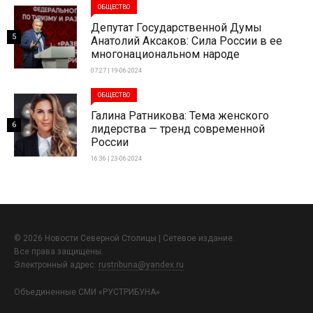
ОБЩЕСТВО
Депутат Государственной Думы
5
Анатолий Аксаков: Сила России в ее
многонациональном народе
07:27 | 19-06-2024
ОБЩЕСТВО
Галина Ратникова: Тема женского
6
лидерства — тренд современной
России
16:36 | 23-06-2024
© 2026 Новости Северной Столицы | Сетевое издание.
Все права защищены.
Электронный адрес:
rustribuna@yandex.ru
Объединенные СМИ «РУСТРИБУНА»