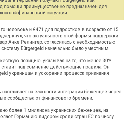
инцы в Германии получают Bürgergeld как
 вид помощи преимущественно предназначен для
сложной финансовой ситуации.
го человека и €471 для подростков в возрасте от 15
одчеркнул, что актуальность этой формы поддержки
Саар Анке Релингер, согласилась с необходимостью
в систему Bürgergeld изначально было уместным.
есткую позицию, указывая на то, что менее 30%
о ставит под сомнение действующие правила. Он
eld украинцам и ускорении процесса признания
 настаивает на важности интеграции беженцев через
тные сообщества от финансового бремени.
ано более 1 миллиона украинских беженцев, из
 делает Германию лидером среди стран ЕС по числу