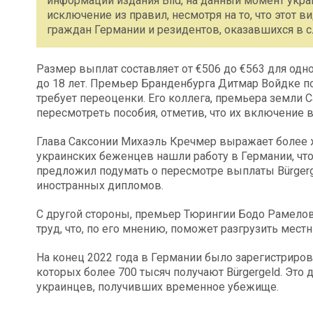
информации издания Bild, на данный момент укра
исключение из правил, несмотря на то, что этот
граждан Германии и резидентов, оказавшихся в 
Размер выплат составляет от €506 до €563 для одно
до 18 лет. Премьер Бранденбурга Дитмар Войдке п
требует переоценки. Его коллега, премьера земли 
пересмотреть пособия, отметив, что их включение 
Глава Саксонии Михаэль Кречмер выражает более ж
украинских беженцев нашли работу в Германии, чт
предложил подумать о пересмотре выплаты Bürgerg
иностранных дипломов.
С другой стороны, премьер Тюрингии Бодо Рамелов
труд, что, по его мнению, поможет разгрузить мес
На конец 2022 года в Германии было зарегистриров
которых более 700 тысяч получают Bürgergeld. Это
украинцев, получивших временное убежище.