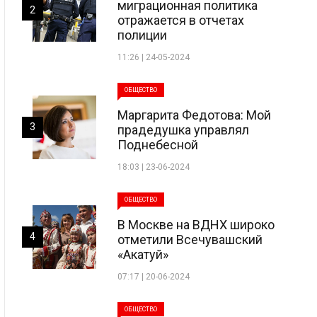
миграционная политика
2
отражается в отчетах
полиции
11:26 | 24-05-2024
ОБЩЕСТВО
Маргарита Федотова: Мой
3
прадедушка управлял
Поднебесной
18:03 | 23-06-2024
ОБЩЕСТВО
В Москве на ВДНХ широко
4
отметили Всечувашский
«Акатуй»
07:17 | 20-06-2024
ОБЩЕСТВО