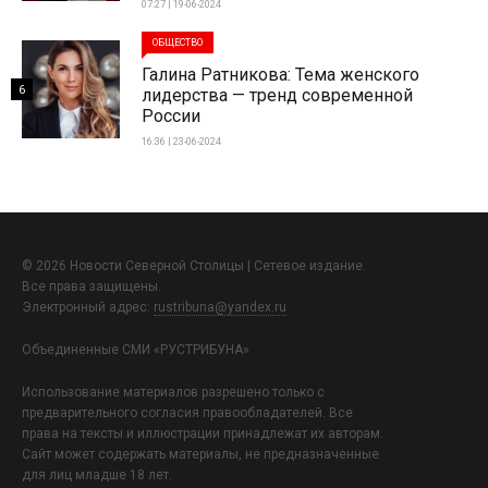
07:27 | 19-06-2024
ОБЩЕСТВО
Галина Ратникова: Тема женского
6
лидерства — тренд современной
России
16:36 | 23-06-2024
© 2026 Новости Северной Столицы | Сетевое издание.
Все права защищены.
Электронный адрес:
rustribuna@yandex.ru
Объединенные СМИ «РУСТРИБУНА»
Использование материалов разрешено только с
предварительного согласия правообладателей. Все
права на тексты и иллюстрации принадлежат их авторам.
Сайт может содержать материалы, не предназначенные
для лиц младше 18 лет.