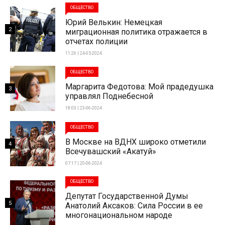
ОБЩЕСТВО
Юрий Велькин: Немецкая
2
миграционная политика отражается в
отчетах полиции
11:26 | 24-05-2024
ОБЩЕСТВО
Маргарита Федотова: Мой прадедушка
3
управлял Поднебесной
18:03 | 23-06-2024
ОБЩЕСТВО
В Москве на ВДНХ широко отметили
4
Всечувашский «Акатуй»
07:17 | 20-06-2024
ОБЩЕСТВО
Депутат Государственной Думы
5
Анатолий Аксаков: Сила России в ее
многонациональном народе