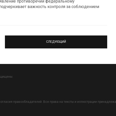
ыявление противоречий федеральному
о подчеркивает важность контроля за соблюдением
СЛЕДУЮЩИЙ
ащищены.
огласия правообладателей. Все права на тексты и иллюстрации принадлежат