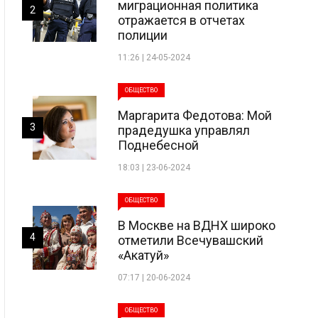
миграционная политика
2
отражается в отчетах
полиции
11:26 | 24-05-2024
ОБЩЕСТВО
Маргарита Федотова: Мой
3
прадедушка управлял
Поднебесной
18:03 | 23-06-2024
ОБЩЕСТВО
В Москве на ВДНХ широко
4
отметили Всечувашский
«Акатуй»
07:17 | 20-06-2024
ОБЩЕСТВО