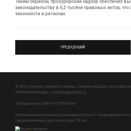
Таким образом, прокурорский надзор обеспечил в
законодательству в 6,2 тысячи правовых актов, чт
законности в регионах.
ПРЕДУДУЩИЙ
© 2026 Новости Северной Столицы | Сетевое издание. Все права з
Электронный адрес:
rustribuna@yandex.ru
Объединенные СМИ «РУСТРИБУНА»
Использование материалов разрешено только с предварительного с
предназначенные для лиц младше 18 лет.